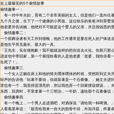
史上最爆笑的5个偷情故事
偷情趣事一：
有一对中年夫妇，育有二个非常美丽的女儿，但是他们一直向往著
九个月之後，生下了一个健康的小男孩。这位快乐的爸爸冲到育婴
他老婆并告诉她，他绝对不可能是这个婴儿的父亲，并且很凶恶的
偷情趣事二：
一个殡葬业者有天工作到很晚，他的工作通常是要在死人的尸体送
是他生平所见最长、最大的一具。
「王先生，实在很抱歉！我不能就这样的把你送去火化。你那只那
进皮包中带回家，第一个展现给看的人是他老婆「老婆，我给你看
生死了！」
偷情趣事三
一个女人正躺在床上和他的情夫嘿休嘿休的时候，突然听到丈夫开
轻声的告诉他「站著不要动，你就装著是一个石膏像。」她丈夫进
里也有一个，我觉得蛮漂亮的，所以我也弄一个回家摆设摆设。」
东西，回房时，手里拿著一个三明治，一牛奶，递给那个石膏像说
偷情趣事四
有一个晚上，一个男人走进酒吧，对酒保说「请给我一杯啤酒。」
人看着菜单说：「能否给我来一份大的肋骨牛排，外加洋菇，炸薯