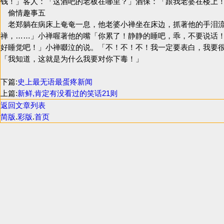
钱！」客人：「这酒吧的老板在哪里？」酒保：「跟我老婆在楼上
偷情趣事五
老郑躺在病床上奄奄一息，他老婆小禅坐在床边，抓著他的手泪流
禅，……」小禅喔著他的嘴「你累了！静静的睡吧，乖，不要说话
好睡觉吧！」小禅啜泣的说。「不！不！不！我一定要表白，我要
「我知道，这就是为什么我要对你下毒！」
下篇:
史上最无语最蛋疼新闻
上篇:
新鲜,肯定有没看过的笑话21则
返回文章列表
简版
.
彩版
.
首页