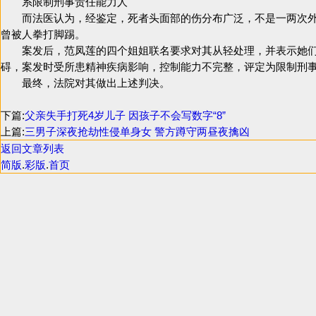
系限制刑事责任能力人
而法医认为，经鉴定，死者头面部的伤分布广泛，不是一两次外
曾被人拳打脚踢。
案发后，范凤莲的四个姐姐联名要求对其从轻处理，并表示她们
碍，案发时受所患精神疾病影响，控制能力不完整，评定为限制刑
最终，法院对其做出上述判决。
下篇:
父亲失手打死4岁儿子 因孩子不会写数字“8”
上篇:
三男子深夜抢劫性侵单身女 警方蹲守两昼夜擒凶
返回文章列表
简版
.
彩版
.
首页