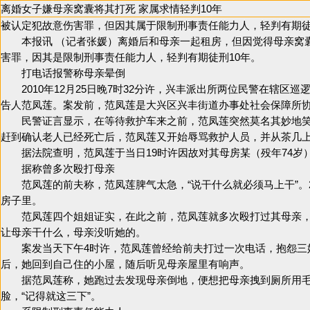
离婚女子嫌母亲窝囊将其打死 家属求情轻判10年
被认定犯故意伤害罪，但因其属于限制刑事责任能力人，轻判有期徒
本报讯 （记者张媛）离婚后和母亲一起租房，但因觉得母亲窝囊
害罪，因其是限制刑事责任能力人，轻判有期徒刑10年。
打电话报警称母亲晕倒
2010年12月25日晚7时32分许，兴丰派出所两位民警在辖区
告人范凤莲。案发前，范凤莲是大兴区兴丰街道办事处社会保障所
民警证言显示，在等待救护车来之前，范凤莲突然莫名其妙地笑起
赶到确认老人已经死亡后，范凤莲又开始辱骂救护人员，并从茶几
据法院查明，范凤莲于当日19时许因故对其母房某（殁年74岁
据称曾多次殴打母亲
范凤莲的前夫称，范凤莲脾气太急，“说干什么就必须马上干”。2
房子里。
范凤莲四个姐姐证实，在此之前，范凤莲就多次殴打过其母亲，
让母亲干什么，母亲没听她的。
案发当天下午4时许，范凤莲曾经给前夫打过一次电话，抱怨三姐
后，她回到自己住的小屋，随后听见母亲屋里有响声。
据范凤莲称，她跑过去发现母亲倒地，便想把母亲拽到厕所用毛
脸，“记得就这三下”。