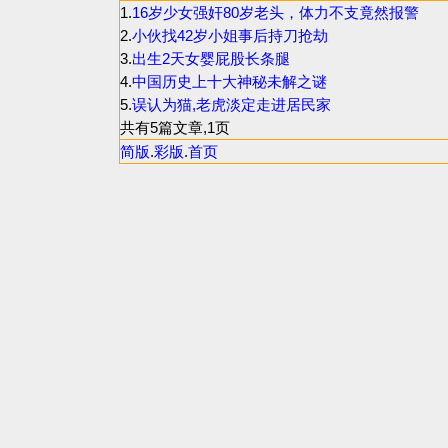
1.
16岁少女强奸80岁老头，体力不支竟然报警
2.
小伙找42岁小姐事后持刀抢劫
3.
出生2天女婴屁股长条腿
4.
中国历史上十大神秘未解之谜
5.
误认为猫,老虎淡定走进居民家
共有5篇文章,1页
简版
.
彩版
.
首页