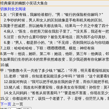
经典爆笑的幽默小笑话大集合
切换到全文阅读
1.女：“只要有钱，我嫁给谁都行。”男：“银行的保险柜你嫁吗？”
2.争吵的时候，男人和女人的区别就像是手枪和机关枪的区别。
3.我妻子想减肥，所以她每天都去骑马。结果马一个月之中瘦了
4.病人：“医生，你把剪刀留在我肚子里了。”“没关系，我还有一
5.法官：你为什么要印假钞？被告无辜地说：因为我不会印真钞。
6.妻：“男人，都是胆小的。”夫：“不见得，否则我何以会与你结婚
7.上联：哈哈哈哈哈，下联：嘿嘿嘿嘿嘿。横批：神经有病
8.第一年：他说，她听。第二年：她说，他听。第三年：他俩说，
9.如果我们生存的冰冷的世界依然难改变，至少我还拥有你化解冰
10.贼
甲：“快数数今天一共抢了多少钱？”贼乙：“不用，明天看看报纸就
11.老师：“彼得，你知道老鼠能活多少年吗？”彼得：“这个就要
12.袋鼠对狗说：“我可以把手机放在我的袋子里，而你只能把手
13.猪八戒：我改名叫赛潘安啦，很多美女在等我呢！孙悟空：
14.女儿问妈妈：“爸爸从前害羞吗？” “要是他不害羞，你现在至少
15.父：你都这样大了，该找一个老婆了。子：是呀，但茫茫人海，
下一页
上一页