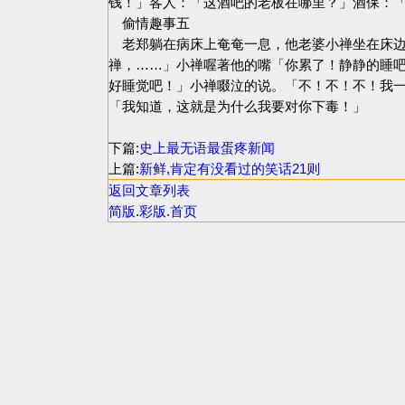
钱！」客人：「这酒吧的老板在哪里？」酒保：
偷情趣事五
老郑躺在病床上奄奄一息，他老婆小禅坐在床边
禅，……」小禅喔著他的嘴「你累了！静静的睡
好睡觉吧！」小禅啜泣的说。「不！不！不！我
「我知道，这就是为什么我要对你下毒！」
下篇:
史上最无语最蛋疼新闻
上篇:
新鲜,肯定有没看过的笑话21则
返回文章列表
简版
.
彩版
.
首页