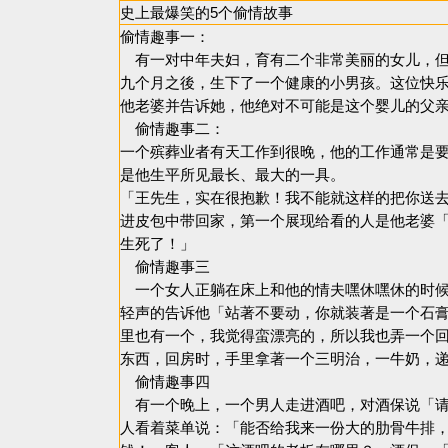
史上最爆笑的5个偷情故事
偷情趣事一：
有一对中年夫妇，育有二个非常美丽的女儿，但
九个月之後，生下了一个健康的小男孩。这位快
他老婆并告诉她，他绝对不可能是这个婴儿的父
偷情趣事二：
一个殡葬业者有天工作到很晚，他的工作通常是
是他生平所见最长、最大的一具。
「王先生，实在很抱歉！我不能就这样的把你送
进皮包中带回家，第一个展现给看的人是他老婆
生死了！」
偷情趣事三
一个女人正躺在床上和他的情夫嘿休嘿休的时候
轻声的告诉他「站著不要动，你就装著是一个石
里也有一个，我觉得蛮漂亮的，所以我也弄一个
东西，回房时，手里拿著一个三明治，一牛奶，
偷情趣事四
有一个晚上，一个男人走进酒吧，对酒保说「请
人看着菜单说：「能否给我来一份大的肋骨牛排