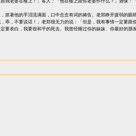
「跟我老婆在楼上！」客人：「他在楼上跟你老婆作什么？」酒保：
，抓著他的手泪流满面，口中念念有词的祷告。老郑睁开疲弱的眼睛
吧，乖，不要说话！」老郑很无力的说：「但是，我有事情一定要跟
一定要表白，我要很和平的死去。我曾经睡过你的妹妹、你最好的朋