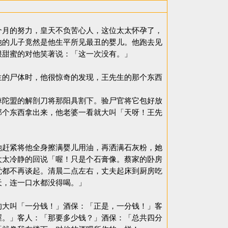
月的努力，皇天不负苦心人，这位太太怀孕了，
他的儿子竟然是他生平所见最丑的婴儿。他跑去见
婆很甜蜜的对他笑著说：「这一次没有。」
生的尸体时，他很惊奇的发现，王先生的那个东西
倬陀盟的解剖刀将那阳具割下。验尸官将它包好放
那个东西拿出来，他老婆一看就大叫「天呀！王先
赶紧将他全身擦满婴儿用油，再洒满石灰粉，她
太太冷静的回说「喔！只是个石膏像。蔡家的卧房
觉都不再谈起。清晨二点左右，丈夫起床到厨房吃
三天，连一口水都没得喝。」
大叫「一分钱！」酒保：「正是，一分钱！」客
喔。」客人：「那要多少钱？」酒保：「总共四分