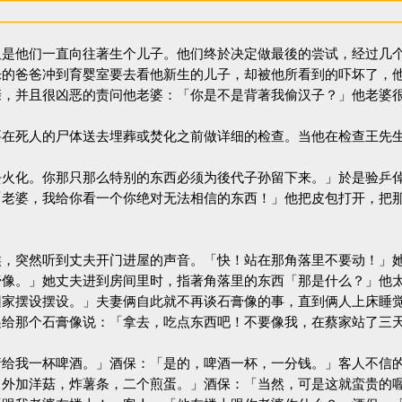
是他们一直向往著生个儿子。他们终於决定做最後的尝试，经过几个
乐的爸爸冲到育婴室要去看他新生的儿子，却被他所看到的吓坏了，
亲，并且很凶恶的责问他老婆：「你是不是背著我偷汉子？」他老
要在死人的尸体送去埋葬或焚化之前做详细的检查。当他在检查王先
去火化。你那只那么特别的东西必须为後代子孙留下来。」於是验乒
「老婆，我给你看一个你绝对无法相信的东西！」他把皮包打开，把
，突然听到丈夫开门进屋的声音。「快！站在那角落里不要动！」她
膏像。」她丈夫进到房间里时，指著角落里的东西「那是什么？」他
回家摆设摆设。」夫妻俩自此就不再谈石膏像的事，直到俩人上床睡
递给那个石膏像说：「拿去，吃点东西吧！不要像我，在蔡家站了
给我一杯啤酒。」酒保：「是的，啤酒一杯，一分钱。」客人不信的
，外加洋菇，炸薯条，二个煎蛋。」酒保：「当然，可是这就蛮贵的