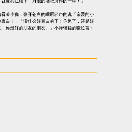
「就像我在楼下，对他的酒吧所作的一样！」
看著小禅，张开苍白的嘴唇轻声的说「亲爱的小
你表白！」「没什么好表白的了！你累了，还是好
友、你最好的朋友的朋友。」小禅轻轻的啜泣著：